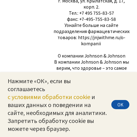
г. Москва, ул. Крылатская, д. 17,
корп. 2.
Тел.: +7 495 755-83-57
факс: +7-495-755-83-58
Узнайте больше на сайте
подразделения фармацевтических
товаров: https://jnjwithme.ru/o-
kompanii
О компании Johnson & Johnson
В компании Johnson & Johnson мы
верим, что здоровье – это самое
главное. Наши сильные инновации
Нажмите «ОК», если вы
в здравоохранении позволяют нам
создавать мир, где сложные
соглашаетесь
заболевания можно
с условиями обработки cookie
и
предотвращать, лечить и
ваших данных о поведении на
OK
излечивать, где методы лечения
становятся более эффективными и
сайте, необходимых для аналитики.
менее инвазивными, а решения –
Запретить обработку cookie вы
персонализированными.
можете через браузер.
Наша экспертиза в области
инновационной медицины