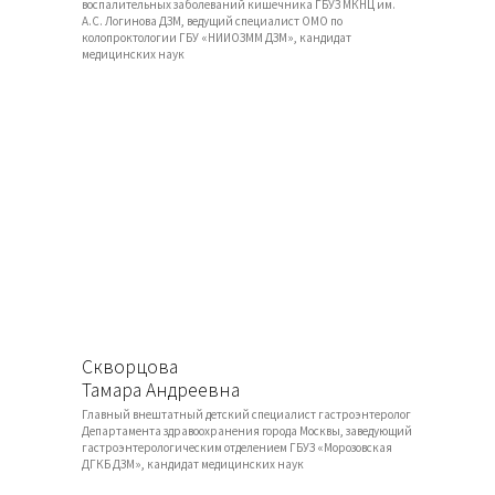
воспалительных заболеваний кишечника ГБУЗ МКНЦ им.
А.С. Логинова ДЗМ, ведущий специалист ОМО по
колопроктологии ГБУ «НИИОЗММ ДЗМ», кандидат
медицинских наук
Скворцова
Тамара Андреевна
Главный внештатный детский специалист гастроэнтеролог
Департамента здравоохранения города Москвы, заведующий
гастроэнтерологическим отделением ГБУЗ «Морозовская
ДГКБ ДЗМ», кандидат медицинских наук